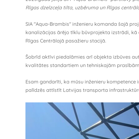
Rīgas dzelzceļa tilta, uzbēruma un Rīgas centrā
SIA "Aqua-Brambis" inženieru komanda šajā proje
kanalizācijas ārējo tīklu būvprojekta izstrādi, k
Rīgas Centrālajā pasažieru stacijā.
Šobrīd aktīvi piedalāmies arī objekta izbūves au
kvalitātes standartiem un tehniskajām prasībām
Esam gandarīti, ka mūsu inženieru kompetence ir 
palīdzēs attīstīt Latvijas transporta infrastruktūr