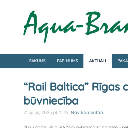
SĀKUMS
PAR MUMS
AKTUĀLI
PAKA
“Rail Baltica” Rīgas
būvniecība
21. jūlijs, 2025 pl. 11:42,
Nav komentāru
2025.gada jūlijā SIA "Aqua-Brambis" pārstāvji pie