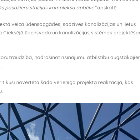
lās pasažieru stacijas kompleksa apbūve”
apskatē.
ktā veica ūdensapgādes, sadzīves kanalizācijas un lietus
ā arī iekšējā ūdensvada un kanalizācijas sistēmas projektēša
toruzraudzībā, nodrošinot risinājumu atbilstību augstākaji
.
tikusi novērtēta šāda vērienīga projekta realizācijā, kas
u.