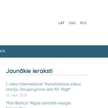
LAT
ENG
RUS
KTI
Jaunākie ieraksti
1. vieta inženierbūvei "Kanalizācijas sūkņu
stacija, Daugavgrīvas ielā 101, Rīgā"
12. sept. 2025
“Rail Baltica” Rīgas centrālā mezgla