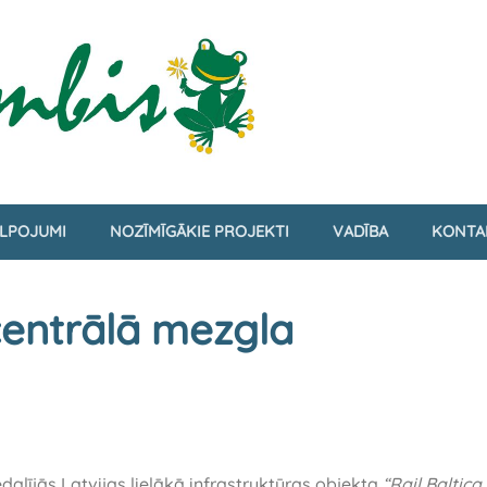
LPOJUMI
NOZĪMĪGĀKIE PROJEKTI
VADĪBA
KONTA
 centrālā mezgla
dalījās Latvijas lielākā infrastruktūras objekta
“Rail Baltica