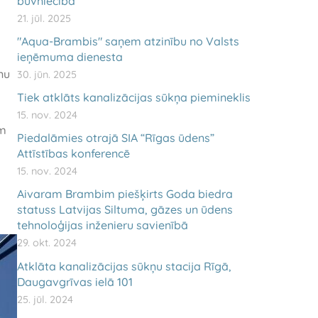
būvniecība
21. jūl. 2025
"Aqua-Brambis" saņem atzinību no Valsts
ieņēmuma dienesta
nu
30. jūn. 2025
Tiek atklāts kanalizācijas sūkņa piemineklis
15. nov. 2024
em
Piedalāmies otrajā SIA “Rīgas ūdens”
Attīstības konferencē
15. nov. 2024
Aivaram Brambim piešķirts Goda biedra
statuss Latvijas Siltuma, gāzes un ūdens
tehnoloģijas inženieru savienībā
29. okt. 2024
Atklāta kanalizācijas sūkņu stacija Rīgā,
Daugavgrīvas ielā 101
25. jūl. 2024